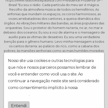
https://www.radiooestepaulista.com Presidente Prudente SP -
Brasil "Eu sou o rádio. Cada partícula do meu ser é mágica.
Recolho da atmosfera música de todos os hemisférios. As
sinfonias que inundam os espaços, os coros harmoniosos, as
vozes arrebatadoras dos cantores, a queixa dramática dos
órgãos. As vibrações militares das bandas, as árias populares das
orquestras. Sou o protetor do homem na terra, no ar, no mar e
debaixo dos oceanos. Eu sou a voz de alarma e o mensageiro de
auxílio para as vítimas de desastres. Eu sou uma verdadeira
benção para o gênero humano. Levo minha mensagem a todos
os cantos da terra; ao palácio do rico, como a cabana dos
pobres; às mansões senhoriais como as mais humildes moradias;
às fazendas, às prisões, hospitais, minas, navios; ao jovem e ao
velho; ao enfermo e ao cego, como ao são e ao robusto. Em
Nosso site usa cookies e outras tecnologias para
todos os climas, em todas as línguas, eu sou o rádio: o dom mais
que nós e nossos parceiros possamos lembrar de
precioso que Deus dotou a humanidade. É impossível conceber
outra arte ou ciência tão maravilhosa e de tanta utilidade ao
você e entender como você usa o site. Ao
mundo civilizado como o rádio. É um verdadeiro monumento
continuar a navegação neste site será considerado
para o gênero humano"... (Esse belissimo texto é antigo e de
como consentimento implícito à nossa
política de
autoria desconhecida. Foi usado por inúmeras emissoras na hora
de abertura ou encerramento de seus trabalhos diários.)
privacidade
.
Criação: Arte Web cAc
Entendi