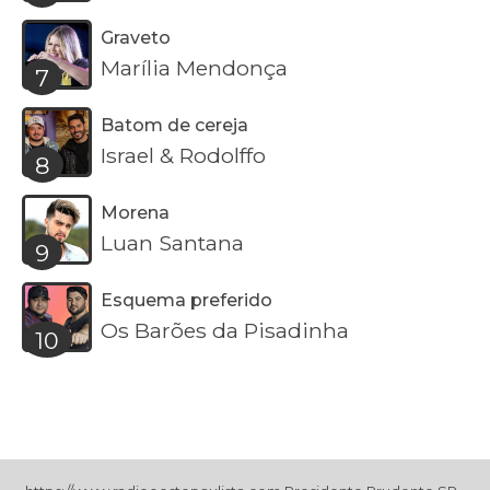
Graveto
Marília Mendonça
7
Batom de cereja
Israel & Rodolffo
8
Morena
Luan Santana
9
Esquema preferido
Os Barões da Pisadinha
10