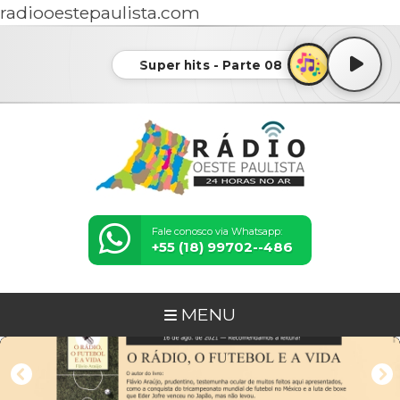
radiooestepaulista.com
Super hits - Parte 08
Fale conosco via Whatsapp:
+55 (18) 99702--486
MENU