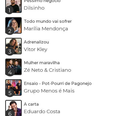
Péssimo negócio
Dilsinho
1
Todo mundo vai sofrer
Marília Mendonça
2
Adrenalizou
Vitor Kley
3
Mulher maravilha
Zé Neto & Cristiano
4
Ensaio - Pot-Pourri de Pagonejo
Grupo Menos é Mais
5
A carta
Eduardo Costa
6