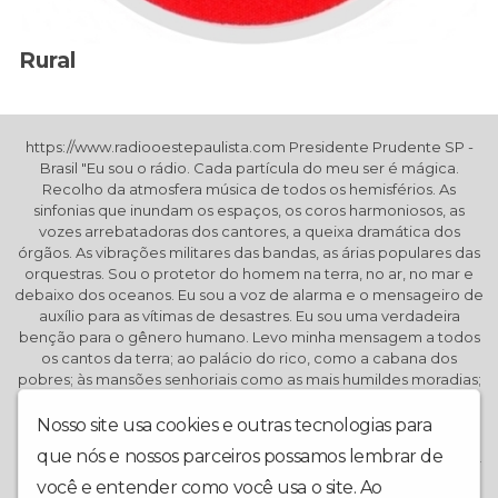
Rural
https://www.radiooestepaulista.com Presidente Prudente SP -
Brasil "Eu sou o rádio. Cada partícula do meu ser é mágica.
Recolho da atmosfera música de todos os hemisférios. As
sinfonias que inundam os espaços, os coros harmoniosos, as
vozes arrebatadoras dos cantores, a queixa dramática dos
órgãos. As vibrações militares das bandas, as árias populares das
orquestras. Sou o protetor do homem na terra, no ar, no mar e
debaixo dos oceanos. Eu sou a voz de alarma e o mensageiro de
auxílio para as vítimas de desastres. Eu sou uma verdadeira
benção para o gênero humano. Levo minha mensagem a todos
os cantos da terra; ao palácio do rico, como a cabana dos
pobres; às mansões senhoriais como as mais humildes moradias;
às fazendas, às prisões, hospitais, minas, navios; ao jovem e ao
velho; ao enfermo e ao cego, como ao são e ao robusto. Em
Nosso site usa cookies e outras tecnologias para
todos os climas, em todas as línguas, eu sou o rádio: o dom mais
que nós e nossos parceiros possamos lembrar de
precioso que Deus dotou a humanidade. É impossível conceber
outra arte ou ciência tão maravilhosa e de tanta utilidade ao
você e entender como você usa o site. Ao