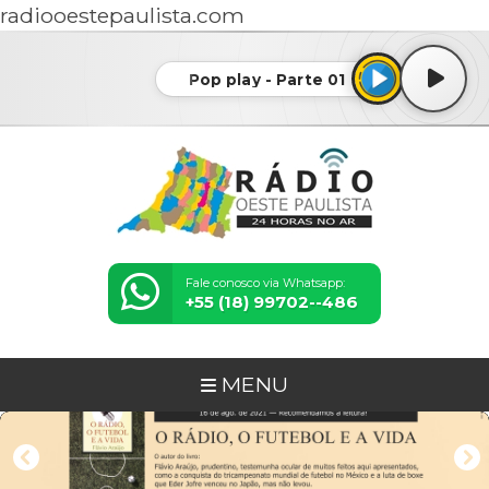
radiooestepaulista.com
Pop play - Parte 01
Fale conosco via Whatsapp:
+55 (18) 99702--486
MENU